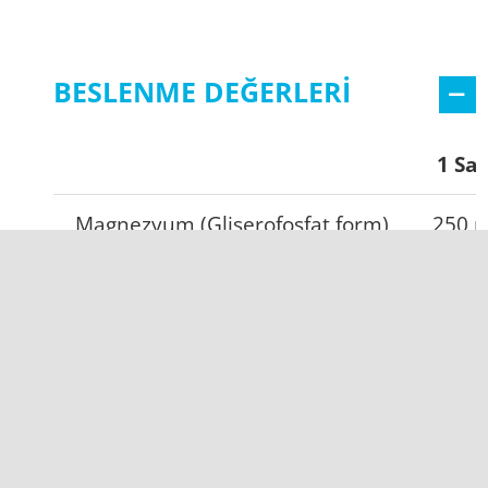
BESLENME DEĞERLERİ
1 Sa
Magnezyum (Gliserofosfat form)
250 
*Beslenme Referans Değeri’ni (BRD) karşılama oranı.
**Beslenme Referans Değeri (BRD) yoktur.